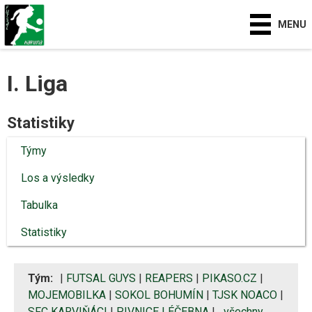
MENU
I. Liga
Statistiky
Týmy
Los a výsledky
Tabulka
Statistiky
Tým:
|
FUTSAL GUYS
|
REAPERS
|
PIKASO.CZ
|
MOJEMOBILKA
|
SOKOL BOHUMÍN
|
TJSK NOACO
|
SFC KARVIŇÁCI
|
PIVNICE LÉČEBNA
|
všechny