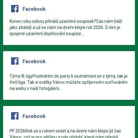
Facebook
Konec roku sebou přináší uzavření soupisek?Čas nám běží
jako zběsilý a už se nám na dveře klepe rok 2026. S ním je
spojené uzavření doplňování soupise...
Facebook
Týmy III. ligyPosledním do party k seznámení se s týmy, tak je
třetí liga. Tak si svátky Vánoc můžete zpříjemním surfováním
na webu v naší fotogalerii...
Facebook
PF 2026Rok se s rokem sešel a na dveře nám klepe již čas
Vánoc, což je pro většinu z nás období, které nám přináší