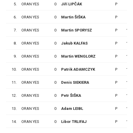
5.
ORAN YES
0
Jiří LIPČÁK
P
6
6.
ORAN YES
0
Martin ŠIŠKA
P
9
7.
ORAN YES
0
Martin SPORYSZ
P
11
8.
ORAN YES
0
Jakub KALFAS
P
12
9.
ORAN YES
0
Martin WENGLORZ
P
12
10.
ORAN YES
0
Patrik ADAMCZYK
P
14
11.
ORAN YES
0
Denis SIEKIERA
P
15
12.
ORAN YES
0
Petr ŠIŠKA
P
15
13.
ORAN YES
0
Adam LEIBL
P
15
14.
ORAN YES
0
Libor TRLIFAJ
P
15