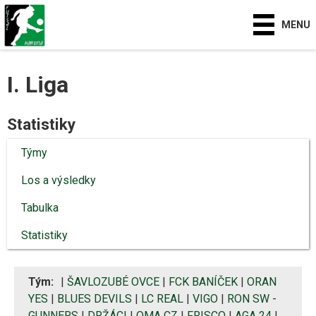
MENU
I. Liga
Statistiky
Týmy
Los a výsledky
Tabulka
Statistiky
Tým:
|
ŠAVLOZUBÉ OVCE
|
FCK BANÍČEK
|
ORAN
YES
|
BLUES DEVILS
|
LC REAL
|
VIGO
|
RON SW -
GUNNERS
|
DRŽÁCI
|
OMA CZ
|
FRISCO
|
AGA 24
|