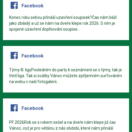
Facebook
Konec roku sebou přináší uzavření soupisek?Čas nám běží
jako zběsilý a už se nám na dveře klepe rok 2026. S ním je
spojené uzavření doplňování soupise...
Facebook
Týmy III. ligyPosledním do party k seznámení se s týmy, tak je
třetí liga. Tak si svátky Vánoc můžete zpříjemním surfováním
na webu v naší fotogalerii...
Facebook
PF 2026Rok se s rokem sešel a na dveře nám klepe již čas
Vánoc, což je pro většinu z nás období, které nám přináší