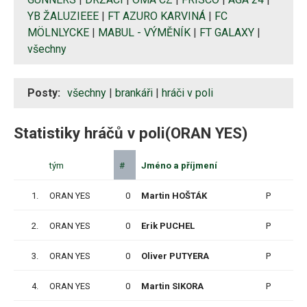
YB ŽALUZIEEE
|
FT AZURO KARVINÁ
|
FC
MÖLNLYCKE
|
MABUL - VÝMĚNÍK
|
FT GALAXY
|
všechny
Posty:
všechny
|
brankáři
|
hráči v poli
Statistiky hráčů v poli(ORAN YES)
tým
#
Jméno a příjmení
Z
1.
ORAN YES
0
Martin HOŠTÁK
P
3
2.
ORAN YES
0
Erik PUCHEL
P
6
3.
ORAN YES
0
Oliver PUTYERA
P
6
4.
ORAN YES
0
Martin SIKORA
P
6