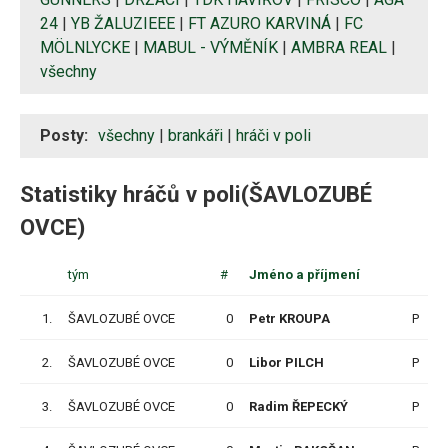
24
|
YB ŽALUZIEEE
|
FT AZURO KARVINÁ
|
FC
MÖLNLYCKE
|
MABUL - VÝMĚNÍK
|
AMBRA REAL
|
všechny
Posty:
všechny
|
brankáři
|
hráči v poli
Statistiky hráčů v poli(ŠAVLOZUBÉ
OVCE)
tým
#
Jméno a příjmení
1.
ŠAVLOZUBÉ OVCE
0
Petr KROUPA
P
2.
ŠAVLOZUBÉ OVCE
0
Libor PILCH
P
3.
ŠAVLOZUBÉ OVCE
0
Radim ŘEPECKÝ
P