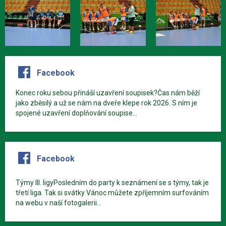
Facebook
Konec roku sebou přináší uzavření soupisek?Čas nám běží
jako zběsilý a už se nám na dveře klepe rok 2026. S ním je
spojené uzavření doplňování soupise...
Facebook
Týmy III. ligyPosledním do party k seznámení se s týmy, tak je
třetí liga. Tak si svátky Vánoc můžete zpříjemním surfováním
na webu v naší fotogalerii...