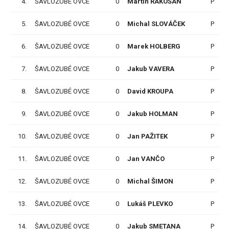
4.
ŠAVLOZUBÉ OVCE
0
Martin RAKOŠAN
P
5.
ŠAVLOZUBÉ OVCE
0
Michal SLOVÁČEK
P
6.
ŠAVLOZUBÉ OVCE
0
Marek HOLBERG
P
7.
ŠAVLOZUBÉ OVCE
0
Jakub VAVERA
P
8.
ŠAVLOZUBÉ OVCE
0
David KROUPA
P
9.
ŠAVLOZUBÉ OVCE
0
Jakub HOLMAN
P
10.
ŠAVLOZUBÉ OVCE
0
Jan PAŽITEK
P
11.
ŠAVLOZUBÉ OVCE
0
Jan VANČO
P
12.
ŠAVLOZUBÉ OVCE
0
Michal ŠIMON
P
13.
ŠAVLOZUBÉ OVCE
0
Lukáš PLEVKO
P
14.
ŠAVLOZUBÉ OVCE
0
Jakub SMETANA
P