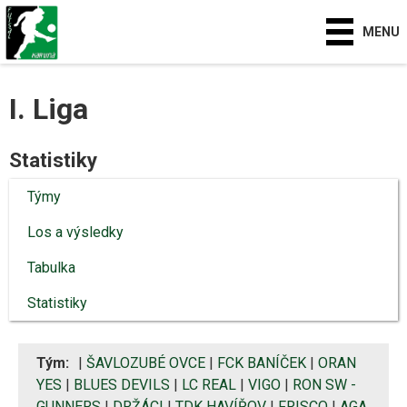
MENU
I. Liga
Statistiky
Týmy
Los a výsledky
Tabulka
Statistiky
Tým:
|
ŠAVLOZUBÉ OVCE
|
FCK BANÍČEK
|
ORAN
YES
|
BLUES DEVILS
|
LC REAL
|
VIGO
|
RON SW -
GUNNERS
|
DRŽÁCI
|
TDK HAVÍŘOV
|
FRISCO
|
AGA