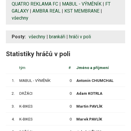
QUATRO REKLAMA FC
|
MABUL - VÝMĚNÍK
|
FT
GALAXY
|
AMBRA REAL
|
KST MEMBRANE
|
všechny
Posty:
všechny
|
brankáři
|
hráči v poli
Statistiky hráčů v poli
tým
#
Jméno a příjmení
1.
MABUL - VÝMĚNÍK
0
Antonín CHUMCHAL
P
2.
DRŽÁCI
0
Adam KOTRLA
P
3.
K-BIKES
0
Martin PAVLÍK
P
4.
K-BIKES
0
Marek PAVLÍK
P