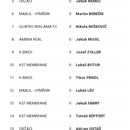
5.
DRŽÁCI
0
Jakub NĚMEC
P
6.
MABUL - VÝMĚNÍK
0
Martin BEREŠÍK
P
7.
QUATRO REKLAMA FC
0
Nikola MIŠKOVIČ
P
8.
AMBRA REAL
0
Jakub MUSIL
P
9.
K-BIKES
0
Josef ZOLLER
P
10.
KST MEMBRANE
0
Lukáš BOTUR
P
11.
K-BIKES
0
Tibor FRIEDL
P
12.
MABUL - VÝMĚNÍK
0
Lukáš LÉV
P
13.
KST MEMBRANE
0
Jakub FÁBRY
P
14.
KST MEMBRANE
0
Tomáš KEPPERT
P
15.
DRŽÁCI
0
Adrian OSTÁŠ
P