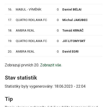
16.
MABUL - VÝMĚNÍK
0
Daniel BÉLAI
P
17.
QUATRO REKLAMA FC
0
Michal JAKUBEC
P
18.
AMBRA REAL
0
Tomáš KRNÁČ
P
19.
QUATRO REKLAMA FC
0
Jiří LITOMYSKÝ
P
20.
AMBRA REAL
0
David EGRI
P
Zobrazuji prvních 20.
Zobrazit vše.
Stav statistik
Statistiky byly vygenerovány: 18.06.2023 - 22:04
Tip