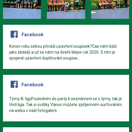
Facebook
Konec roku sebou přináší uzavření soupisek?Čas nám běží
jako zběsilý a už se nám na dveře klepe rok 2026. S ním je
spojené uzavření doplňování soupise...
Facebook
Týmy III. ligyPosledním do party k seznámení se s týmy, tak je
třetí liga. Tak si svátky Vánoc můžete zpříjemním surfováním
na webu v naší fotogalerii...