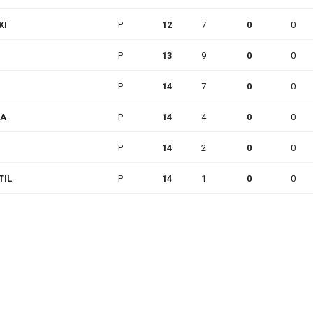
KI
P
12
7
0
0
P
13
9
0
0
P
14
7
0
0
RA
P
14
4
0
0
P
14
2
0
0
TIL
P
14
1
0
0