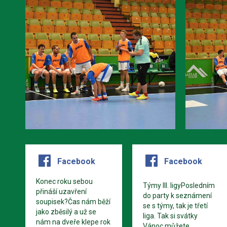
Facebook
Facebook
Konec roku sebou
Týmy III. ligyPosledním
přináší uzavření
do party k seznámení
soupisek?Čas nám běží
se s týmy, tak je třetí
jako zběsilý a už se
liga. Tak si svátky
nám na dveře klepe rok
Vánoc můžete