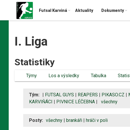
Futsal Karviná
Aktuality
Dokumenty
I. Liga
Statistiky
Týmy
Los a výsledky
Tabulka
Statis
Tým:
|
FUTSAL GUYS
|
REAPERS
|
PIKASO.CZ
|
KARVIŇÁCI
|
PIVNICE LÉČEBNA
|
všechny
Posty:
všechny
|
brankáři
|
hráči v poli