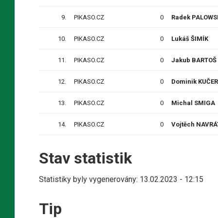
9.
PIKASO.CZ
0
Radek PALOWS
10.
PIKASO.CZ
0
Lukáš ŠIMÍK
11.
PIKASO.CZ
0
Jakub BARTOŠ
12.
PIKASO.CZ
0
Dominik KUČE
13.
PIKASO.CZ
0
Michal SMIGA
14.
PIKASO.CZ
0
Vojtěch NAVRÁ
Stav statistik
Statistiky byly vygenerovány: 13.02.2023 - 12:15
Tip