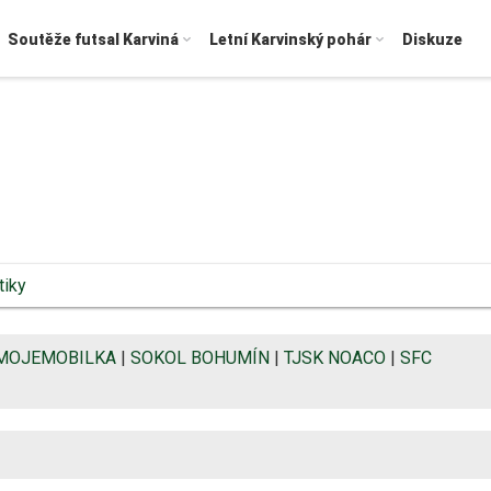
Soutěže futsal Karviná
Letní Karvinský pohár
Diskuze
tiky
MOJEMOBILKA
|
SOKOL BOHUMÍN
|
TJSK NOACO
|
SFC