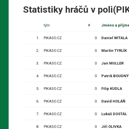
Statistiky hráčů v poli(P
tým
#
Jméno a příjm
1.
PIKASO.CZ
0
Daniel WITALA
2.
PIKASO.CZ
0
Martin TYRLÍK
3.
PIKASO.CZ
0
Jan MULLER
4.
PIKASO.CZ
0
Patrik BOUDNÝ
5.
PIKASO.CZ
0
Filip KUDLA
6.
PIKASO.CZ
0
David HOLÁŇ
7.
PIKASO.CZ
0
Lukáš DOSTÁL
8.
PIKASO.CZ
0
Jiří OLIVKA