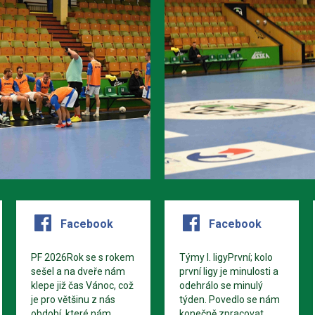
Facebook
Facebook
PF 2026Rok se s rokem
Týmy I. ligyPrvní; kolo
sešel a na dveře nám
první ligy je minulosti a
klepe již čas Vánoc, což
odehrálo se minulý
je pro většinu z nás
týden. Povedlo se nám
období, které nám
konečně zpracovat