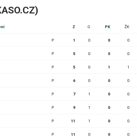
IKASO.CZ)
ení
Z
G
PK
ŽK
P
1
0
0
0
P
5
0
0
0
P
5
0
1
1
P
6
0
0
0
P
7
1
0
0
P
9
1
0
0
P
11
1
0
0
P
11
0
0
0