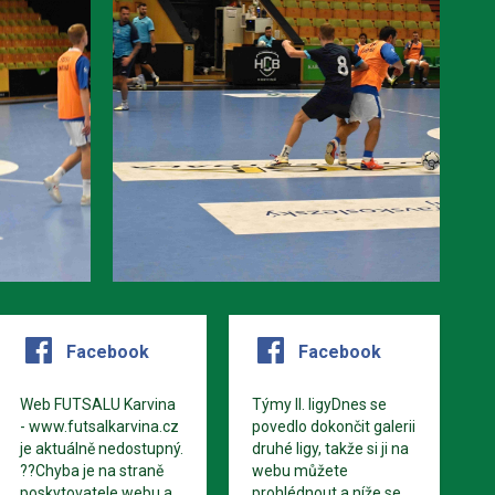
Facebook
Facebook
Web FUTSALU Karvina
Týmy II. ligyDnes se
- www.futsalkarvina.cz
povedlo dokončit galerii
je aktuálně nedostupný.
druhé ligy, takže si ji na
??Chyba je na straně
webu můžete
poskytovatele webu a
prohlédnout a níže se