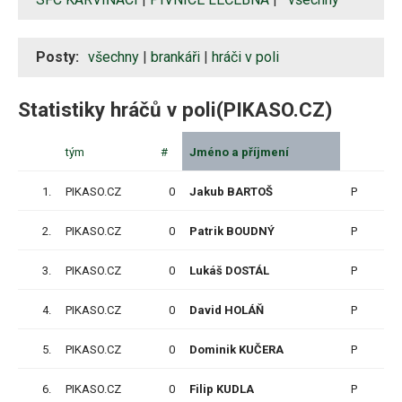
Posty:
všechny
|
brankáři
|
hráči v poli
Statistiky hráčů v poli(PIKASO.CZ)
tým
#
Jméno a příjmení
Z
1.
PIKASO.CZ
0
Jakub BARTOŠ
P
14
2.
PIKASO.CZ
0
Patrik BOUDNÝ
P
6
3.
PIKASO.CZ
0
Lukáš DOSTÁL
P
11
4.
PIKASO.CZ
0
David HOLÁŇ
P
9
5.
PIKASO.CZ
0
Dominik KUČERA
P
14
6.
PIKASO.CZ
0
Filip KUDLA
P
7