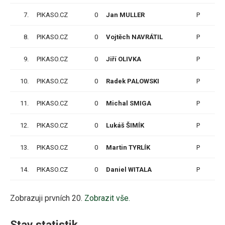
7.
PIKASO.CZ
0
Jan MULLER
P
5
8.
PIKASO.CZ
0
Vojtěch NAVRÁTIL
P
14
9.
PIKASO.CZ
0
Jiří OLIVKA
P
11
10.
PIKASO.CZ
0
Radek PALOWSKI
P
12
11.
PIKASO.CZ
0
Michal SMIGA
P
14
12.
PIKASO.CZ
0
Lukáš ŠIMÍK
P
13
13.
PIKASO.CZ
0
Martin TYRLÍK
P
5
14.
PIKASO.CZ
0
Daniel WITALA
P
1
Zobrazuji prvních 20.
Zobrazit vše.
Stav statistik