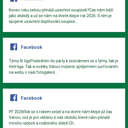
Konec roku sebou přináší uzavření soupisek?Čas nám běží
jako zběsilý a už se nám na dveře klepe rok 2026. S ním je
spojené uzavření doplňování soupise...
Facebook
Týmy III. ligyPosledním do party k seznámení se s týmy, tak je
třetí liga. Tak si svátky Vánoc můžete zpříjemním surfováním
na webu v naší fotogalerii...
Facebook
PF 2026Rok se s rokem sešel a na dveře nám klepe již čas
Vánoc, což je pro většinu z nás období, které nám přináší
mnoho radosti a rodinného štěstí.Ch...