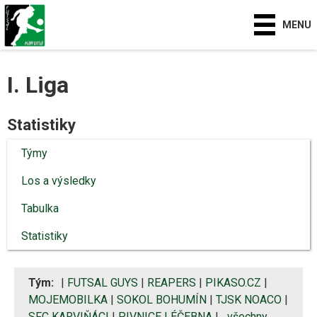
MENU
I. Liga
Statistiky
Týmy
Los a výsledky
Tabulka
Statistiky
Tým:
|
FUTSAL GUYS
|
REAPERS
|
PIKASO.CZ
|
MOJEMOBILKA
|
SOKOL BOHUMÍN
|
TJSK NOACO
|
SFC KARVIŇÁCI
|
PIVNICE LÉČEBNA
|
všechny