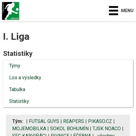
MENU
I. Liga
Statistiky
Týmy
Los a výsledky
Tabulka
Statistiky
Tým:
|
FUTSAL GUYS
|
REAPERS
|
PIKASO.CZ
|
MOJEMOBILKA
|
SOKOL BOHUMÍN
|
TJSK NOACO
|
SFC KARVIŇÁCI
|
PIVNICE LÉČEBNA
|
všechny