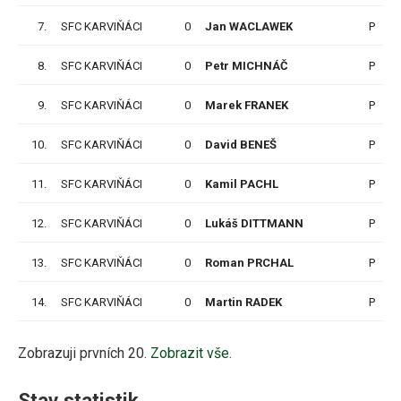
7.
SFC KARVIŇÁCI
0
Jan WACLAWEK
P
8.
SFC KARVIŇÁCI
0
Petr MICHNÁČ
P
9.
SFC KARVIŇÁCI
0
Marek FRANEK
P
10.
SFC KARVIŇÁCI
0
David BENEŠ
P
11.
SFC KARVIŇÁCI
0
Kamil PACHL
P
12.
SFC KARVIŇÁCI
0
Lukáš DITTMANN
P
13.
SFC KARVIŇÁCI
0
Roman PRCHAL
P
14.
SFC KARVIŇÁCI
0
Martin RADEK
P
Zobrazuji prvních 20.
Zobrazit vše.
Stav statistik