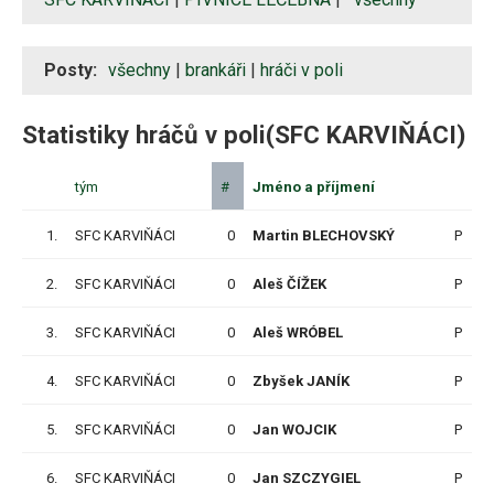
Posty:
všechny
|
brankáři
|
hráči v poli
Statistiky hráčů v poli(SFC KARVIŇÁCI)
tým
#
Jméno a příjmení
1.
SFC KARVIŇÁCI
0
Martin BLECHOVSKÝ
P
2.
SFC KARVIŇÁCI
0
Aleš ČÍŽEK
P
3.
SFC KARVIŇÁCI
0
Aleš WRÓBEL
P
4.
SFC KARVIŇÁCI
0
Zbyšek JANÍK
P
5.
SFC KARVIŇÁCI
0
Jan WOJCIK
P
6.
SFC KARVIŇÁCI
0
Jan SZCZYGIEL
P