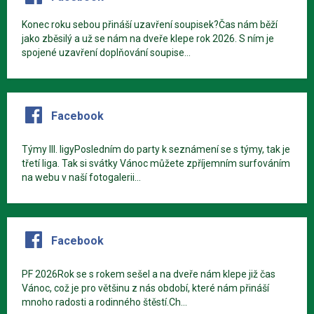
Konec roku sebou přináší uzavření soupisek?Čas nám běží
jako zběsilý a už se nám na dveře klepe rok 2026. S ním je
spojené uzavření doplňování soupise...
Facebook
Týmy III. ligyPosledním do party k seznámení se s týmy, tak je
třetí liga. Tak si svátky Vánoc můžete zpříjemním surfováním
na webu v naší fotogalerii...
Facebook
PF 2026Rok se s rokem sešel a na dveře nám klepe již čas
Vánoc, což je pro většinu z nás období, které nám přináší
mnoho radosti a rodinného štěstí.Ch...