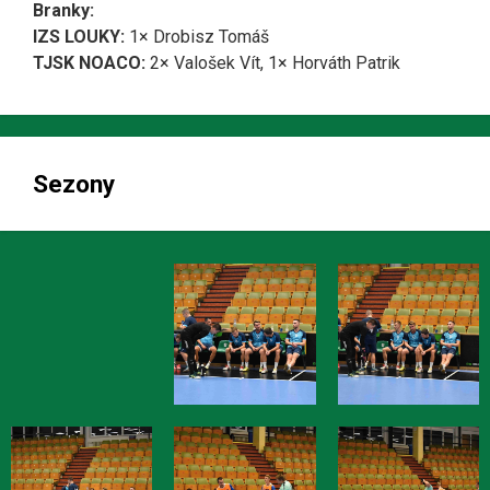
Branky:
IZS LOUKY:
1× Drobisz Tomáš
TJSK NOACO:
2× Valošek Vít, 1× Horváth Patrik
Sezony