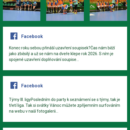
Facebook
Konec roku sebou přináší uzavření soupisek?Čas nám běží
jako zběsilý a už se nám na dveře klepe rok 2026. S ním je
spojené uzavření doplňování soupise...
Facebook
Týmy III. ligyPosledním do party k seznámení se s týmy, tak je
třetí liga. Tak si svátky Vánoc můžete zpříjemním surfováním
na webu v naší fotogalerii...