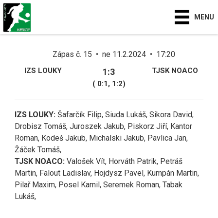
MENU
Zápas č. 15 • ne 11.2.2024 • 17:20
IZS LOUKY
TJSK NOACO
1:3
( 0:1, 1:2)
IZS LOUKY:
Šafarčík Filip, Siuda Lukáš, Sikora David,
Drobisz Tomáš, Juroszek Jakub, Piskorz Jiří, Kantor
Roman, Kodeš Jakub, Michalski Jakub, Pavlica Jan,
Žáček Tomáš,
TJSK NOACO:
Valošek Vít, Horváth Patrik, Petráš
Martin, Falout Ladislav, Hojdysz Pavel, Kumpán Martin,
Pilař Maxim, Posel Kamil, Seremek Roman, Tabak
Lukáš,