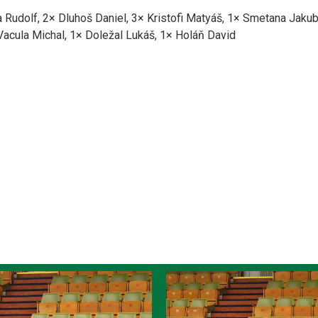
Rudolf, 2× Dluhoš Daniel, 3× Kristofi Matyáš, 1× Smetana Jaku
Vacula Michal, 1× Doležal Lukáš, 1× Holáň David