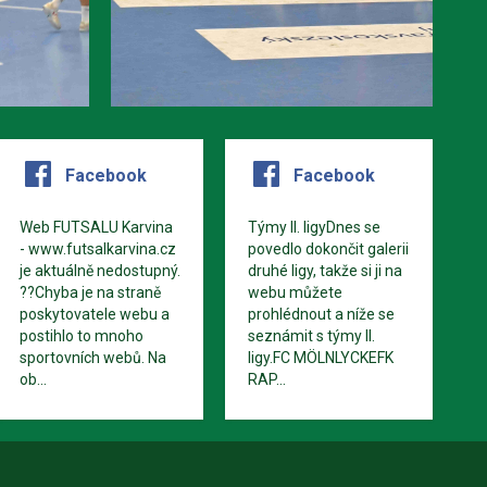
Facebook
Facebook
Web FUTSALU Karvina
Týmy II. ligyDnes se
- www.futsalkarvina.cz
povedlo dokončit galerii
je aktuálně nedostupný.
druhé ligy, takže si ji na
??Chyba je na straně
webu můžete
poskytovatele webu a
prohlédnout a níže se
postihlo to mnoho
seznámit s týmy II.
sportovních webů. Na
ligy.FC MÖLNLYCKEFK
ob...
RAP...