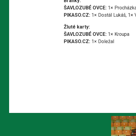
Branky:
ŠAVLOZUBÉ OVCE:
1× Procházka 
PIKASO.CZ:
1× Dostál Lukáš, 1× 
Žluté karty:
ŠAVLOZUBÉ OVCE:
1× Kroupa
PIKASO.CZ:
1× Doležal