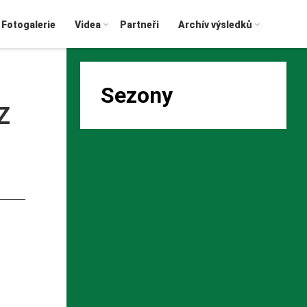
Fotogalerie
Videa
Partneři
Archív výsledků
Sezony
Z