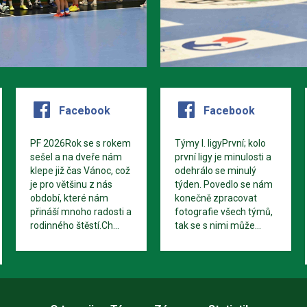
Facebook
Facebook
PF 2026Rok se s rokem
Týmy I. ligyPrvní; kolo
sešel a na dveře nám
první ligy je minulosti a
klepe již čas Vánoc, což
odehrálo se minulý
je pro většinu z nás
týden. Povedlo se nám
období, které nám
konečně zpracovat
přináší mnoho radosti a
fotografie všech týmů,
rodinného štěstí.Ch...
tak se s nimi může...