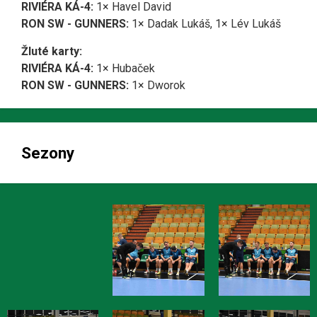
RIVIÉRA KÁ-4:
1× Havel David
RON SW - GUNNERS:
1× Dadak Lukáš, 1× Lév Lukáš
Žluté karty:
RIVIÉRA KÁ-4:
1× Hubaček
RON SW - GUNNERS:
1× Dworok
Sezony