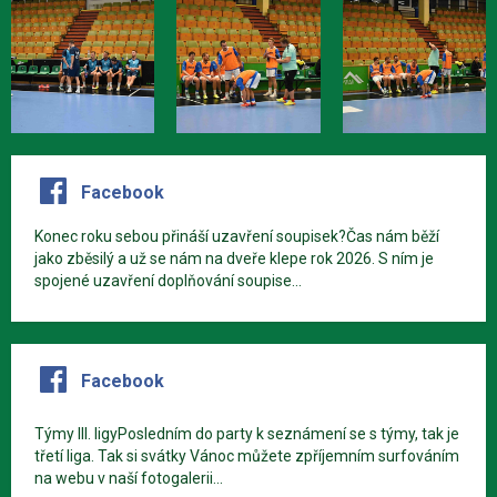
Facebook
Konec roku sebou přináší uzavření soupisek?Čas nám běží
jako zběsilý a už se nám na dveře klepe rok 2026. S ním je
spojené uzavření doplňování soupise...
Facebook
Týmy III. ligyPosledním do party k seznámení se s týmy, tak je
třetí liga. Tak si svátky Vánoc můžete zpříjemním surfováním
na webu v naší fotogalerii...