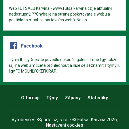
Web FUTSALU Karvina - www.futsalkarvina.cz je aktuálně
nedostupný. ??Chyba je na straně poskytovatele webu a
postihlo to mnoho sportovních webů. Na ob...
Facebook
Týmy II. ligyDnes se povedlo dokončit galerii druhé ligy, takže
si ji na webu můžete prohlédnout a níže se seznámit s týmy II.
ligy.FC MÖLNLYCKEFK RAP...
O turnaji
Týmy
Zápasy
Statistiky
Vyrobeno v
eSports.cz
, s.r.o. - © Futsal Karviná 2026,
Nastavení cookies