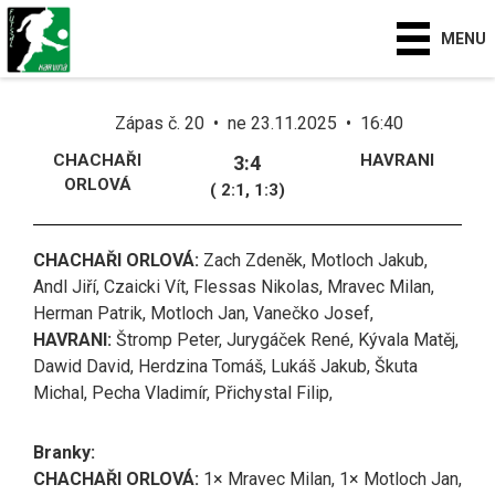
MENU
Zápas č. 20 • ne 23.11.2025 • 16:40
CHACHAŘI
HAVRANI
3:4
ORLOVÁ
( 2:1, 1:3)
CHACHAŘI ORLOVÁ:
Zach Zdeněk, Motloch Jakub,
Andl Jiří, Czaicki Vít, Flessas Nikolas, Mravec Milan,
Herman Patrik, Motloch Jan, Vanečko Josef,
HAVRANI:
Štromp Peter, Jurygáček René, Kývala Matěj,
Dawid David, Herdzina Tomáš, Lukáš Jakub, Škuta
Michal, Pecha Vladimír, Přichystal Filip,
Branky:
CHACHAŘI ORLOVÁ:
1× Mravec Milan, 1× Motloch Jan,