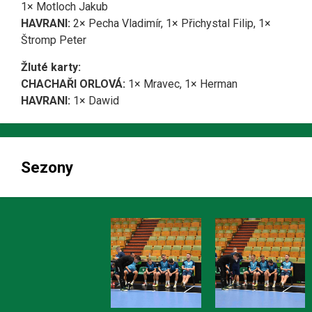
1× Motloch Jakub
HAVRANI:
2× Pecha Vladimír, 1× Přichystal Filip, 1×
Štromp Peter
Žluté karty:
CHACHAŘI ORLOVÁ:
1× Mravec, 1× Herman
HAVRANI:
1× Dawid
Sezony