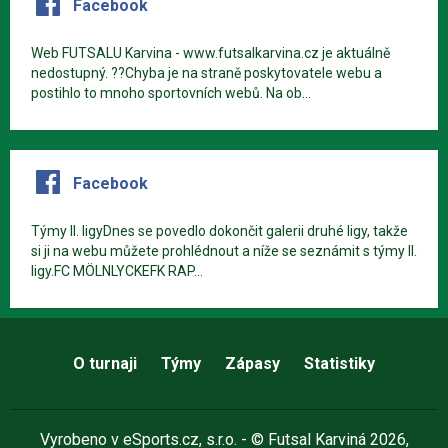
Facebook
Web FUTSALU Karvina - www.futsalkarvina.cz je aktuálně
nedostupný. ??Chyba je na straně poskytovatele webu a
postihlo to mnoho sportovních webů. Na ob...
Facebook
Týmy II. ligyDnes se povedlo dokončit galerii druhé ligy, takže
si ji na webu můžete prohlédnout a níže se seznámit s týmy II.
ligy.FC MÖLNLYCKEFK RAP...
O turnaji
Týmy
Zápasy
Statistiky
Vyrobeno v
eSports.cz
, s.r.o. - © Futsal Karviná 2026,