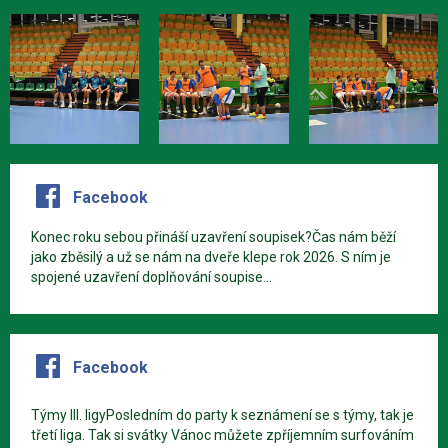
Facebook
Konec roku sebou přináší uzavření soupisek?Čas nám běží
jako zběsilý a už se nám na dveře klepe rok 2026. S ním je
spojené uzavření doplňování soupise...
Facebook
Týmy III. ligyPosledním do party k seznámení se s týmy, tak je
třetí liga. Tak si svátky Vánoc můžete zpříjemním surfováním