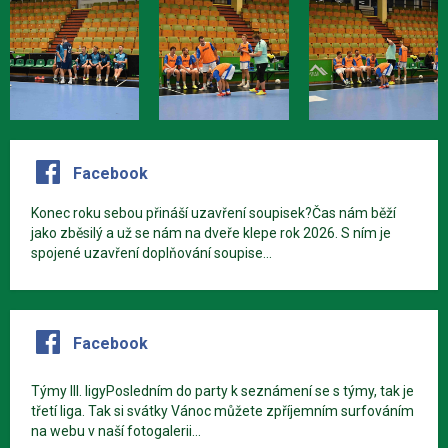
Facebook
Konec roku sebou přináší uzavření soupisek?Čas nám běží
jako zběsilý a už se nám na dveře klepe rok 2026. S ním je
spojené uzavření doplňování soupise...
Facebook
Týmy III. ligyPosledním do party k seznámení se s týmy, tak je
třetí liga. Tak si svátky Vánoc můžete zpříjemním surfováním
na webu v naší fotogalerii...