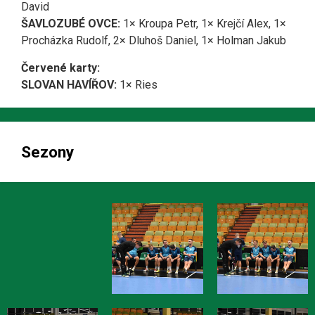
David
ŠAVLOZUBÉ OVCE:
1× Kroupa Petr, 1× Krejčí Alex, 1×
Procházka Rudolf, 2× Dluhoš Daniel, 1× Holman Jakub
Červené karty:
SLOVAN HAVÍŘOV:
1× Ries
Sezony