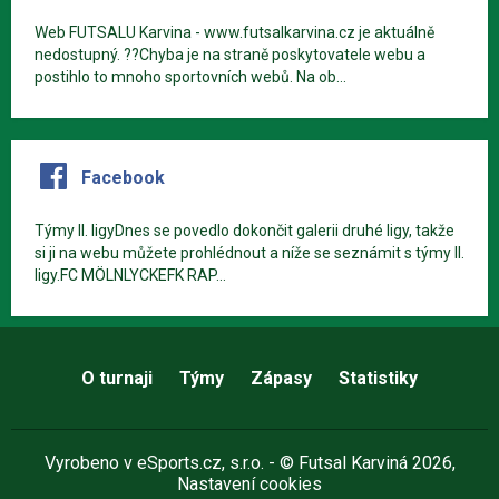
Web FUTSALU Karvina - www.futsalkarvina.cz je aktuálně
nedostupný. ??Chyba je na straně poskytovatele webu a
postihlo to mnoho sportovních webů. Na ob...
Facebook
Týmy II. ligyDnes se povedlo dokončit galerii druhé ligy, takže
si ji na webu můžete prohlédnout a níže se seznámit s týmy II.
ligy.FC MÖLNLYCKEFK RAP...
O turnaji
Týmy
Zápasy
Statistiky
Vyrobeno v
eSports.cz
, s.r.o. - © Futsal Karviná 2026,
Nastavení cookies