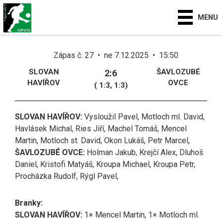
MENU
Zápas č. 27 • ne 7.12.2025 • 15:50
SLOVAN
ŠAVLOZUBÉ
2:6
HAVÍŘOV
OVCE
( 1:3, 1:3)
SLOVAN HAVÍŘOV:
Vysloužil Pavel, Motloch ml. David,
Havlásek Michal, Ries Jiří, Machel Tomáš, Mencel
Martin, Motloch st. David, Okon Lukáš, Petr Marcel,
ŠAVLOZUBÉ OVCE:
Holman Jakub, Krejčí Alex, Dluhoš
Daniel, Kristofi Matyáš, Kroupa Michael, Kroupa Petr,
Procházka Rudolf, Rýgl Pavel,
Branky:
SLOVAN HAVÍŘOV:
1× Mencel Martin, 1× Motloch ml.