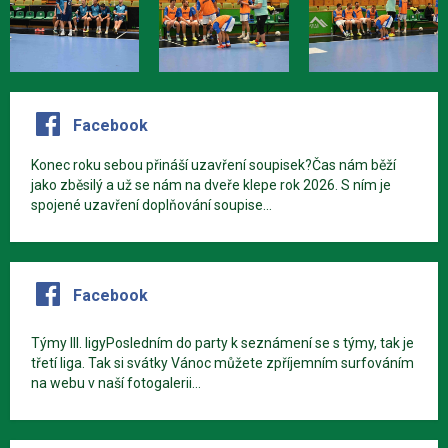
Facebook
Konec roku sebou přináší uzavření soupisek?Čas nám běží
jako zběsilý a už se nám na dveře klepe rok 2026. S ním je
spojené uzavření doplňování soupise...
Facebook
Týmy III. ligyPosledním do party k seznámení se s týmy, tak je
třetí liga. Tak si svátky Vánoc můžete zpříjemním surfováním
na webu v naší fotogalerii...