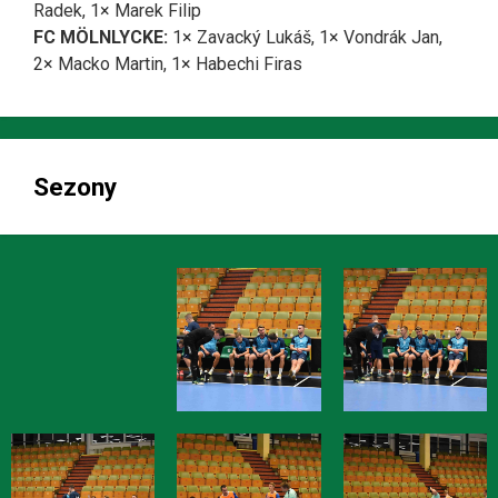
Radek, 1× Marek Filip
FC MÖLNLYCKE:
1× Zavacký Lukáš, 1× Vondrák Jan,
2× Macko Martin, 1× Habechi Firas
Sezony