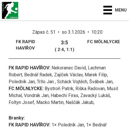
MENU
Zápas č. 51 • so 3.1.2026 • 10:20
FK RAPID
FC MÖLNLYCKE
3:5
HAVÍŘOV
( 2:4, 1:1)
FK RAPID HAVÍŘOV:
Nekoranec David, Lachman
Robert, Bednář Radek, Zajíček Václav, Marek Filip,
Poledník Jan, Trllo Jan , Schäck Vojtěch, Švábek Jan,
FC MÖLNLYCKE:
Bystroň Patrik, Riška Radovan, Musil
Michal, Vondrák Jan, Habechi Firas, Zavacký Lukáš,
Foltyn Josef, Macko Martin, Naščák Jakub,
Branky:
FK RAPID HAVÍŘOV:
1× Poledník Jan, 1× Bednář