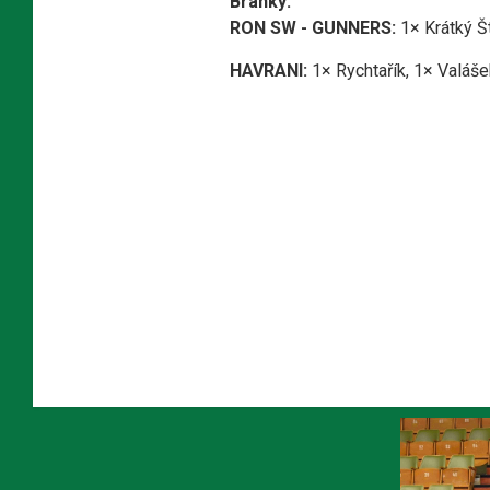
Branky:
RON SW - GUNNERS:
1× Krátký Š
HAVRANI:
1× Rychtařík, 1× Valáše