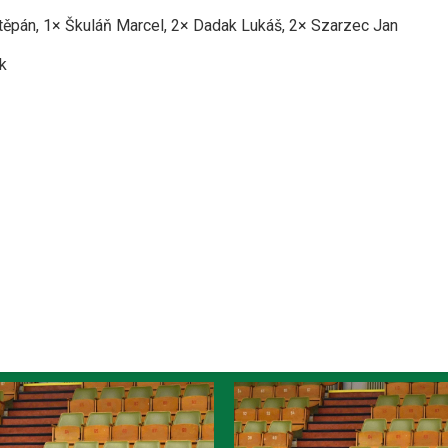
těpán, 1× Škuláň Marcel, 2× Dadak Lukáš, 2× Szarzec Jan
k