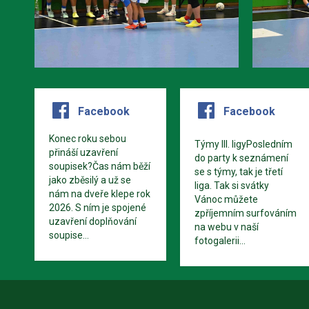
Facebook
Facebook
Konec roku sebou
Týmy III. ligyPosledním
přináší uzavření
do party k seznámení
soupisek?Čas nám běží
se s týmy, tak je třetí
jako zběsilý a už se
liga. Tak si svátky
nám na dveře klepe rok
Vánoc můžete
2026. S ním je spojené
zpříjemním surfováním
uzavření doplňování
na webu v naší
soupise...
fotogalerii...