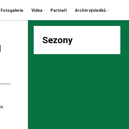
Fotogalerie
Videa
Partneři
Archív výsledků
Sezony
I
ek