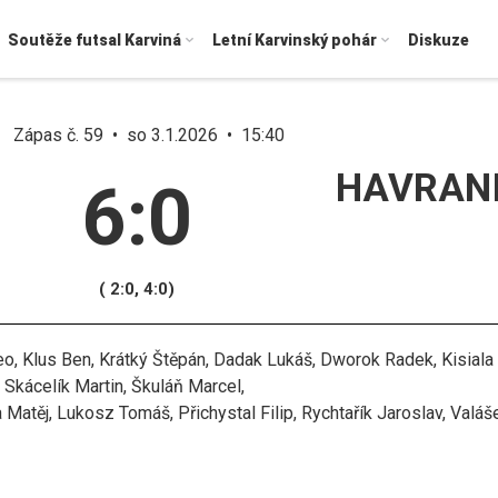
Soutěže futsal Karviná
Letní Karvinský pohár
Diskuze
Zápas č. 59 • so 3.1.2026 • 15:40
HAVRAN
6:0
( 2:0, 4:0)
o, Klus Ben, Krátký Štěpán, Dadak Lukáš, Dworok Radek, Kisiala
 Skácelík Martin, Škuláň Marcel,
Matěj, Lukosz Tomáš, Přichystal Filip, Rychtařík Jaroslav, Valáš