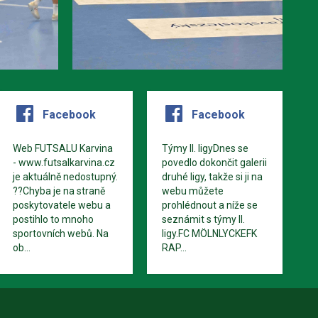
Facebook
Facebook
Web FUTSALU Karvina
Týmy II. ligyDnes se
- www.futsalkarvina.cz
povedlo dokončit galerii
je aktuálně nedostupný.
druhé ligy, takže si ji na
??Chyba je na straně
webu můžete
poskytovatele webu a
prohlédnout a níže se
postihlo to mnoho
seznámit s týmy II.
sportovních webů. Na
ligy.FC MÖLNLYCKEFK
ob...
RAP...