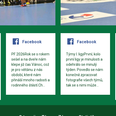
Facebook
Facebook
PF 2026Rok se s rokem
Týmy I. ligyPrvní; kolo
sešel a na dveře nám
první ligy je minulosti a
klepe již čas Vánoc, což
odehrálo se minulý
je pro většinu z nás
týden. Povedlo se nám
období, které nám
konečně zpracovat
přináší mnoho radosti a
fotografie všech týmů,
rodinného štěstí.Ch...
tak se s nimi může...