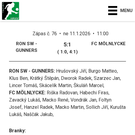
MENU
Zápas č. 76 • ne 11.1.2026 • 11:00
RON SW -
FC MÖLNLYCKE
5:1
GUNNERS
( 1:0, 4:1)
RON SW - GUNNERS:
Hrušovský Jiří, Burgo Matteo,
Klus Ben, Krátký Štěpán, Dworok Radek, Szarzec Jan,
Lincer Tomáš, Skácelík Martin, Škuláň Marcel,
FC MÖLNLYCKE:
Riška Radovan, Habechi Firas,
Zavacký Lukáš, Macko René, Vondrák Jan, Foltyn
Josef, Hanzel Radek, Macko Martin, Sollich Jiří, Kurušta
Lukáš, Naščák Jakub,
Branky: