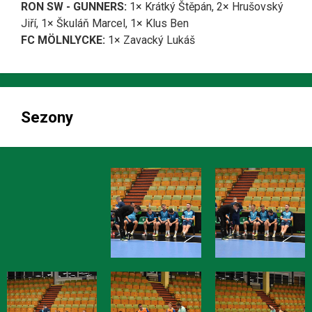
RON SW - GUNNERS:
1× Krátký Štěpán, 2× Hrušovský
Jiří, 1× Škuláň Marcel, 1× Klus Ben
FC MÖLNLYCKE:
1× Zavacký Lukáš
Sezony