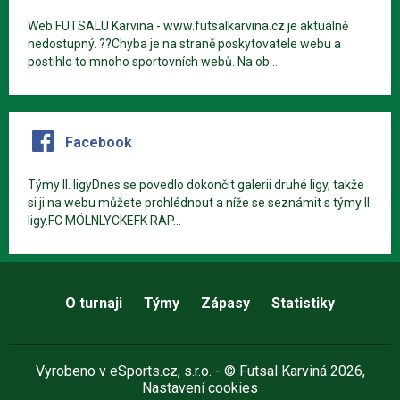
Web FUTSALU Karvina - www.futsalkarvina.cz je aktuálně
nedostupný. ??Chyba je na straně poskytovatele webu a
postihlo to mnoho sportovních webů. Na ob...
Facebook
Týmy II. ligyDnes se povedlo dokončit galerii druhé ligy, takže
si ji na webu můžete prohlédnout a níže se seznámit s týmy II.
ligy.FC MÖLNLYCKEFK RAP...
O turnaji
Týmy
Zápasy
Statistiky
Vyrobeno v
eSports.cz
, s.r.o. - © Futsal Karviná 2026,
Nastavení cookies