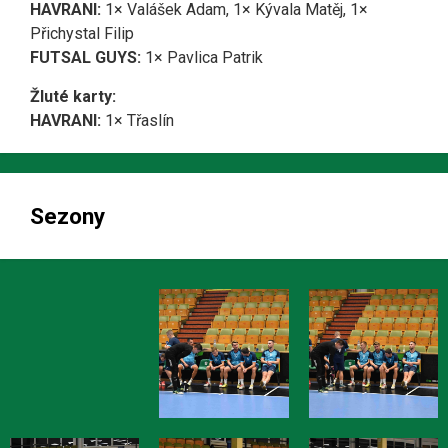
HAVRANI:
1× Valášek Adam, 1× Kývala Matěj, 1×
Přichystal Filip
FUTSAL GUYS:
1× Pavlica Patrik
Žluté karty:
HAVRANI:
1× Třaslín
Sezony