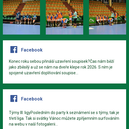
Facebook
Konec roku sebou přináší uzavření soupisek?Čas nám běží
jako zběsilý a už se nám na dveře klepe rok 2026. S ním je
spojené uzavření doplňování soupise...
Facebook
Týmy III. ligyPosledním do party k seznámení se s týmy, tak je
třetí liga. Tak si svátky Vánoc můžete zpříjemním surfováním
na webu v naší fotogalerii...