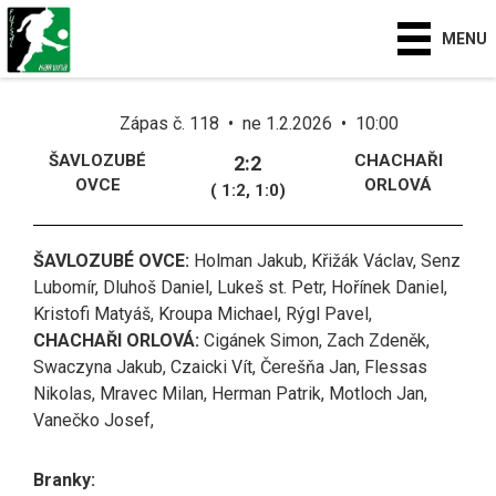
MENU
Zápas č. 118 • ne 1.2.2026 • 10:00
ŠAVLOZUBÉ
CHACHAŘI
2:2
OVCE
ORLOVÁ
( 1:2, 1:0)
ŠAVLOZUBÉ OVCE:
Holman Jakub, Křižák Václav, Senz
Lubomír, Dluhoš Daniel, Lukeš st. Petr, Hořínek Daniel,
Kristofi Matyáš, Kroupa Michael, Rýgl Pavel,
CHACHAŘI ORLOVÁ:
Cigánek Simon, Zach Zdeněk,
Swaczyna Jakub, Czaicki Vít, Čerešňa Jan, Flessas
Nikolas, Mravec Milan, Herman Patrik, Motloch Jan,
Vanečko Josef,
Branky: