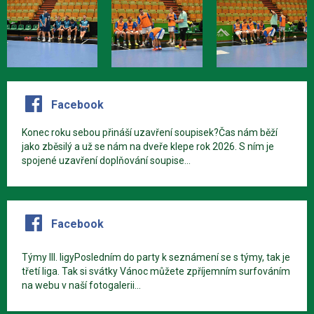
Facebook
Konec roku sebou přináší uzavření soupisek?Čas nám běží
jako zběsilý a už se nám na dveře klepe rok 2026. S ním je
spojené uzavření doplňování soupise...
Facebook
Týmy III. ligyPosledním do party k seznámení se s týmy, tak je
třetí liga. Tak si svátky Vánoc můžete zpříjemním surfováním
na webu v naší fotogalerii...