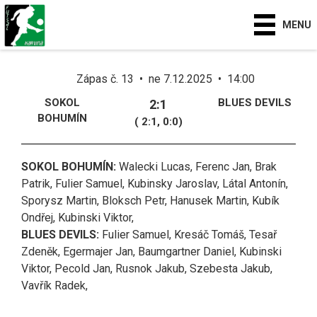
MENU
Zápas č. 13 • ne 7.12.2025 • 14:00
SOKOL
BLUES DEVILS
2:1
BOHUMÍN
( 2:1, 0:0)
SOKOL BOHUMÍN:
Walecki Lucas, Ferenc Jan, Brak
Patrik, Fulier Samuel, Kubinsky Jaroslav, Látal Antonín,
Sporysz Martin, Bloksch Petr, Hanusek Martin, Kubík
Ondřej, Kubinski Viktor,
BLUES DEVILS:
Fulier Samuel, Kresáč Tomáš, Tesař
Zdeněk, Egermajer Jan, Baumgartner Daniel, Kubinski
Viktor, Pecold Jan, Rusnok Jakub, Szebesta Jakub,
Vavřík Radek,