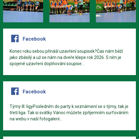
Facebook
Konec roku sebou přináší uzavření soupisek?Čas nám běží
jako zběsilý a už se nám na dveře klepe rok 2026. S ním je
spojené uzavření doplňování soupise...
Facebook
Týmy III. ligyPosledním do party k seznámení se s týmy, tak je
třetí liga. Tak si svátky Vánoc můžete zpříjemním surfováním
na webu v naší fotogalerii...