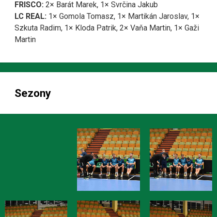
FRISCO:
2× Barát Marek, 1× Svrčina Jakub
LC REAL:
1× Gomola Tomasz, 1× Martikán Jaroslav, 1×
Szkuta Radim, 1× Kloda Patrik, 2× Vaňa Martin, 1× Gaži
Martin
Sezony