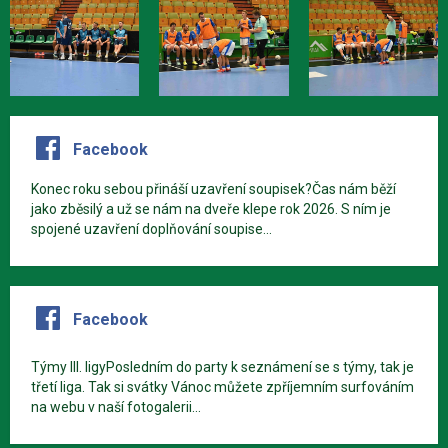
Facebook
Konec roku sebou přináší uzavření soupisek?Čas nám běží
jako zběsilý a už se nám na dveře klepe rok 2026. S ním je
spojené uzavření doplňování soupise...
Facebook
Týmy III. ligyPosledním do party k seznámení se s týmy, tak je
třetí liga. Tak si svátky Vánoc můžete zpříjemním surfováním
na webu v naší fotogalerii...