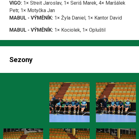
VIGO:
1× Streit Jaroslav, 1× Seriš Marek, 4× Maršálek
Petr, 1× Motyčka Jan
MABUL - VÝMĚNÍK:
1× Žyla Daniel, 1× Kantor David
MABUL - VÝMĚNÍK:
1× Kociolek, 1× Opluštil
Sezony