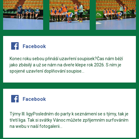
Facebook
Konec roku sebou přináší uzavření soupisek?Čas nám běží
jako zběsilý a už se nám na dveře klepe rok 2026. S ním je
spojené uzavření doplňování soupise...
Facebook
Týmy III. ligyPosledním do party k seznámení se s týmy, tak je
třetí liga. Tak si svátky Vánoc můžete zpříjemním surfováním
na webu v naší fotogalerii...