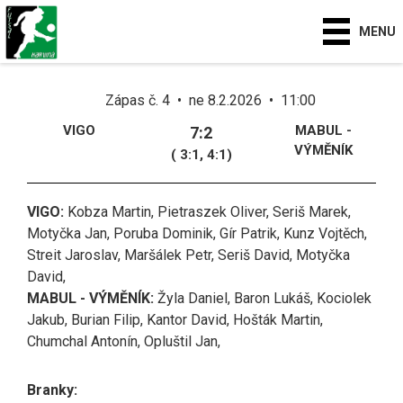
MENU
Zápas č. 4 • ne 8.2.2026 • 11:00
VIGO
MABUL -
7:2
VÝMĚNÍK
( 3:1, 4:1)
VIGO:
Kobza Martin, Pietraszek Oliver, Seriš Marek,
Motyčka Jan, Poruba Dominik, Gír Patrik, Kunz Vojtěch,
Streit Jaroslav, Maršálek Petr, Seriš David, Motyčka
David,
MABUL - VÝMĚNÍK:
Žyla Daniel, Baron Lukáš, Kociolek
Jakub, Burian Filip, Kantor David, Hošták Martin,
Chumchal Antonín, Opluštil Jan,
Branky: