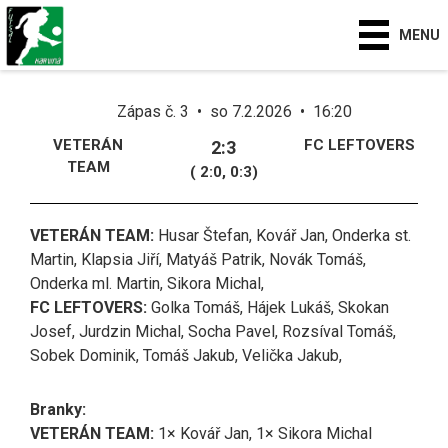
MENU
Zápas č. 3 • so 7.2.2026 • 16:20
VETERÁN
FC LEFTOVERS
2:3
TEAM
( 2:0, 0:3)
VETERÁN TEAM:
Husar Štefan, Kovář Jan, Onderka st.
Martin, Klapsia Jiří, Matyáš Patrik, Novák Tomáš,
Onderka ml. Martin, Sikora Michal,
FC LEFTOVERS:
Golka Tomáš, Hájek Lukáš, Skokan
Josef, Jurdzin Michal, Socha Pavel, Rozsíval Tomáš,
Sobek Dominik, Tomáš Jakub, Velička Jakub,
Branky:
VETERÁN TEAM:
1× Kovář Jan, 1× Sikora Michal