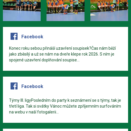
Facebook
Konec roku sebou přináší uzavření soupisek?Čas nám běží
jako zběsilý a už se nám na dveře klepe rok 2026. S ním je
spojené uzavření doplňování soupise...
Facebook
Týmy III. ligyPosledním do party k seznámení se s týmy, tak je
třetí liga. Tak si svátky Vánoc můžete zpříjemním surfováním
na webu v naší fotogalerii...