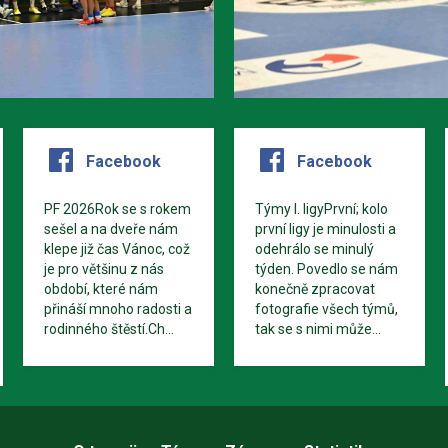
Facebook
Facebook
PF 2026Rok se s rokem
Týmy I. ligyPrvní; kolo
sešel a na dveře nám
první ligy je minulosti a
klepe již čas Vánoc, což
odehrálo se minulý
je pro většinu z nás
týden. Povedlo se nám
období, které nám
konečně zpracovat
přináší mnoho radosti a
fotografie všech týmů,
rodinného štěstí.Ch...
tak se s nimi může...