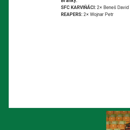
Branky:
SFC KARVIŇÁCI:
2× Beneš David
REAPERS:
2× Wojnar Petr