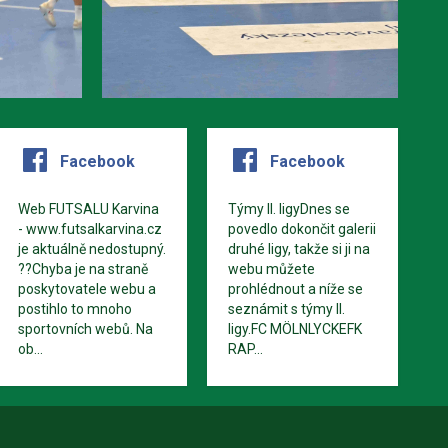
Facebook
Facebook
Web FUTSALU Karvina
Týmy II. ligyDnes se
- www.futsalkarvina.cz
povedlo dokončit galerii
je aktuálně nedostupný.
druhé ligy, takže si ji na
??Chyba je na straně
webu můžete
poskytovatele webu a
prohlédnout a níže se
postihlo to mnoho
seznámit s týmy II.
sportovních webů. Na
ligy.FC MÖLNLYCKEFK
ob...
RAP...