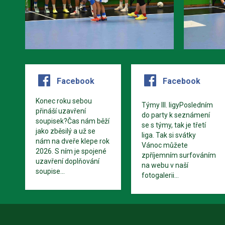
Facebook
Facebook
Konec roku sebou
Týmy III. ligyPosledním
přináší uzavření
do party k seznámení
soupisek?Čas nám běží
se s týmy, tak je třetí
jako zběsilý a už se
liga. Tak si svátky
nám na dveře klepe rok
Vánoc můžete
2026. S ním je spojené
zpříjemním surfováním
uzavření doplňování
na webu v naší
soupise...
fotogalerii...