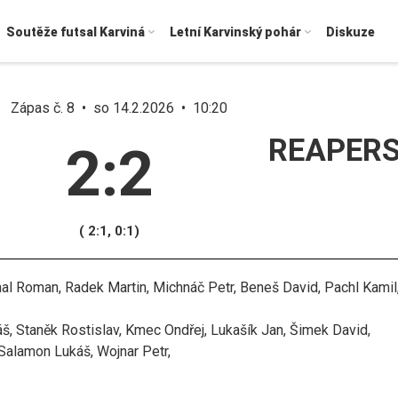
Soutěže futsal Karviná
Letní Karvinský pohár
Diskuze
Zápas č. 8 • so 14.2.2026 • 10:20
REAPER
2:2
( 2:1, 0:1)
al Roman, Radek Martin, Michnáč Petr, Beneš David, Pachl Kamil
áš, Staněk Rostislav, Kmec Ondřej, Lukašík Jan, Šimek David,
Salamon Lukáš, Wojnar Petr,