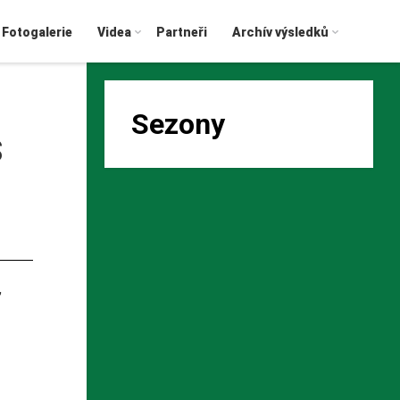
Fotogalerie
Videa
Partneři
Archív výsledků
Sezony
S
,