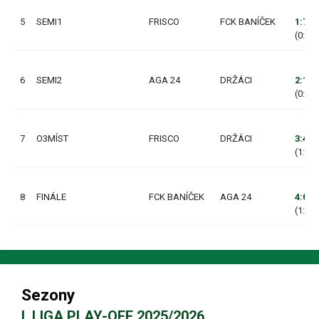
5
SEMI1
FRISCO
FCK BANÍČEK
1:7
(0:3, 
6
SEMI2
AGA 24
DRŽÁCI
2:1
(0:1, 
7
O3MÍST
FRISCO
DRŽÁCI
3:4
(1:3, 
8
FINÁLE
FCK BANÍČEK
AGA 24
4:0
(1:0, 
Sezony
I. LIGA PLAY-OFF 2025/2026