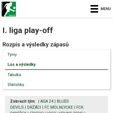
MENU
I. liga play-off
Rozpis a výsledky zápasů
Týmy
Los a výsledky
Tabulka
Statistiky
Zobrazit tým:
|
AGA 24
|
BLUES
DEVILS
|
DRŽÁCI
|
FC MÖLNLYCKE
|
FCK