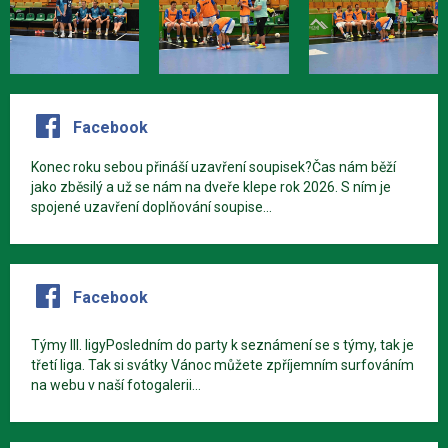
Facebook
Konec roku sebou přináší uzavření soupisek?Čas nám běží
jako zběsilý a už se nám na dveře klepe rok 2026. S ním je
spojené uzavření doplňování soupise...
Facebook
Týmy III. ligyPosledním do party k seznámení se s týmy, tak je
třetí liga. Tak si svátky Vánoc můžete zpříjemním surfováním
na webu v naší fotogalerii...