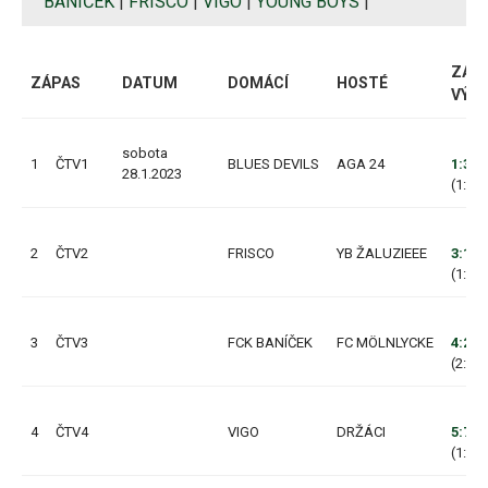
BANÍČEK
|
FRISCO
|
VIGO
|
YOUNG BOYS
|
ZAČÁ
ZÁPAS
DATUM
DOMÁCÍ
HOSTÉ
VÝS
sobota
1
ČTV1
BLUES DEVILS
AGA 24
1:3
28.1.2023
(1:1, 
2
ČTV2
FRISCO
YB ŽALUZIEEE
3:1
(1:0, 
3
ČTV3
FCK BANÍČEK
FC MÖLNLYCKE
4:2
(2:0, 
4
ČTV4
VIGO
DRŽÁCI
5:7
(1:4, 