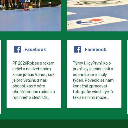
Facebook
Facebook
PF 2026Rok se s rokem
Týmy I. ligyPrvní; kolo
sešel a na dveře nám
první ligy je minulosti a
klepe již čas Vánoc, což
odehrálo se minulý
je pro většinu z nás
týden. Povedlo se nám
období, které nám
konečně zpracovat
přináší mnoho radosti a
fotografie všech týmů,
rodinného štěstí.Ch...
tak se s nimi může...