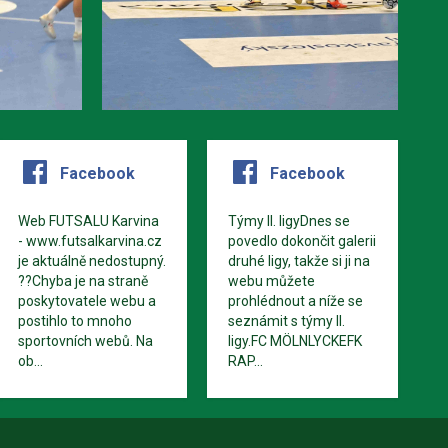
Facebook
Facebook
Web FUTSALU Karvina
Týmy II. ligyDnes se
- www.futsalkarvina.cz
povedlo dokončit galerii
je aktuálně nedostupný.
druhé ligy, takže si ji na
??Chyba je na straně
webu můžete
poskytovatele webu a
prohlédnout a níže se
postihlo to mnoho
seznámit s týmy II.
sportovních webů. Na
ligy.FC MÖLNLYCKEFK
ob...
RAP...