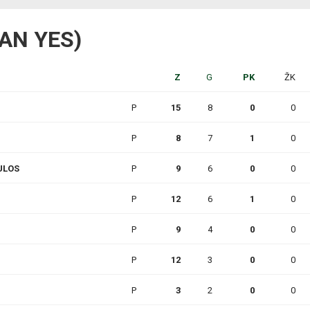
ORAN YES)
Z
G
PK
ŽK
P
15
8
0
0
P
8
7
1
0
ULOS
P
9
6
0
0
P
12
6
1
0
P
9
4
0
0
P
12
3
0
0
P
3
2
0
0