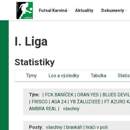
Futsal Karviná
Aktuality
Dokumenty
I. Liga
Statistiky
Týmy
Los a výsledky
Tabulka
Statis
Tým:
|
FCK BANÍČEK
|
ORAN YES
|
BLUES DEVI
|
FRISCO
|
AGA 24
|
YB ŽALUZIEEE
|
FT AZURO 
AMBRA REAL
|
všechny
Posty:
všechny
|
brankáři
|
hráči v poli