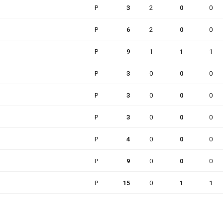
P
3
2
0
0
P
6
2
0
0
P
9
1
1
1
P
3
0
0
0
P
3
0
0
0
P
3
0
0
0
P
4
0
0
0
P
9
0
0
0
P
15
0
1
1