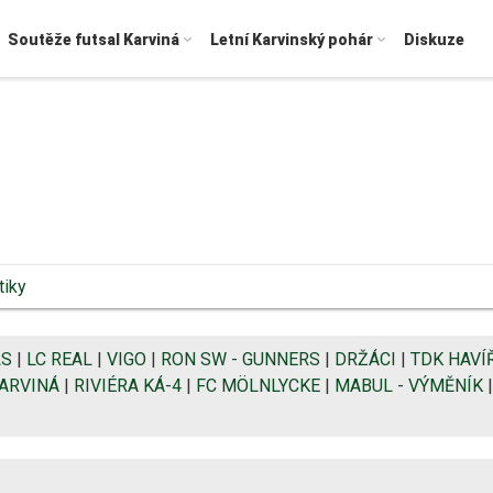
Soutěže futsal Karviná
Letní Karvinský pohár
Diskuze
tiky
LS
|
LC REAL
|
VIGO
|
RON SW - GUNNERS
|
DRŽÁCI
|
TDK HAVÍ
KARVINÁ
|
RIVIÉRA KÁ-4
|
FC MÖLNLYCKE
|
MABUL - VÝMĚNÍK
|