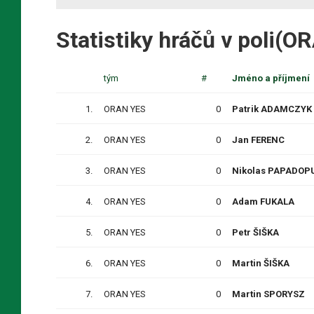
Statistiky hráčů v poli(
tým
#
Jméno a příjmení
1.
ORAN YES
0
Patrik ADAMCZYK
2.
ORAN YES
0
Jan FERENC
3.
ORAN YES
0
Nikolas PAPADOP
4.
ORAN YES
0
Adam FUKALA
5.
ORAN YES
0
Petr ŠIŠKA
6.
ORAN YES
0
Martin ŠIŠKA
7.
ORAN YES
0
Martin SPORYSZ