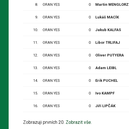
8.
ORAN YES
0
Martin WENGLORZ
9.
ORAN YES
0
Lukáš MACÍK
10.
ORAN YES
0
Jakub KALFAS
11.
ORAN YES
0
Libor TRLIFAJ
12.
ORAN YES
0
Oliver PUTYERA
13.
ORAN YES
0
Adam LEIBL
14.
ORAN YES
0
Erik PUCHEL
15.
ORAN YES
0
Ivo KAMPF
16.
ORAN YES
0
Jiří LIPČÁK
Zobrazuji prvních 20.
Zobrazit vše.