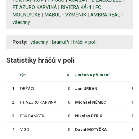
FT AZURO KARVINÁ
|
RIVIÉRA KÁ-4
|
FC
MÖLNLYCKE
|
MABUL - VÝMĚNÍK
|
AMBRA REAL
|
všechny
Posty:
všechny
|
brankáři
|
hráči v poli
Statistiky hráčů v poli
tým
#
Jméno a příjmení
1.
DRŽÁCI
0
Jan URBAN
P
2.
FT AZURO KARVINÁ
0
Michael NĚMEC
P
3.
FCK BANÍČEK
0
Nikolas DERIK
P
4.
VIGO
0
David MOTYČKA
P