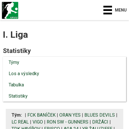
MENU
I. Liga
Statistiky
Týmy
Los a výsledky
Tabulka
Statistiky
Tým:
|
FCK BANÍČEK
|
ORAN YES
|
BLUES DEVILS
|
LC REAL
|
VIGO
|
RON SW - GUNNERS
|
DRŽÁCI
|
TDK HAVÍŘOV
|
FRISCO
|
AGA 24
|
YB ŽALUZIEEE
|