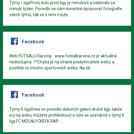
Týmy I. ligyPrvní; kolo první ligy je minulosti a odehrálo se
minulý týden. Povedlo se nám konečně zpracovat fotografie
všech týmů, tak se s nimi může...
Facebook
Web FUTSALU Karvina - www.futsalkarvina.cz je aktuálně
nedostupný. ??Chyba je na straně poskytovatele webu a
postihlo to mnoho sportovních webů. Na ob...
Facebook
Týmy II. ligyDnes se povedlo dokončit galerii druhé ligy, takže
si ji na webu můžete prohlédnout a níže se seznámit s týmy II.
ligy.FC MÖLNLYCKEFK RAP...