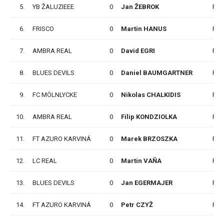
5.
YB ŽALUZIEEE
0
Jan ŽEBROK
P
6.
FRISCO
0
Martin HANUS
P
7.
AMBRA REAL
0
David EGRI
P
8.
BLUES DEVILS
0
Daniel BAUMGARTNER
P
9.
FC MÖLNLYCKE
0
Nikolas CHALKIDIS
P
10.
AMBRA REAL
0
Filip KONDZIOLKA
P
11.
FT AZURO KARVINÁ
0
Marek BRZOSZKA
P
12.
LC REAL
0
Martin VAŇA
P
13.
BLUES DEVILS
0
Jan EGERMAJER
P
14.
FT AZURO KARVINÁ
0
Petr CZYŽ
P