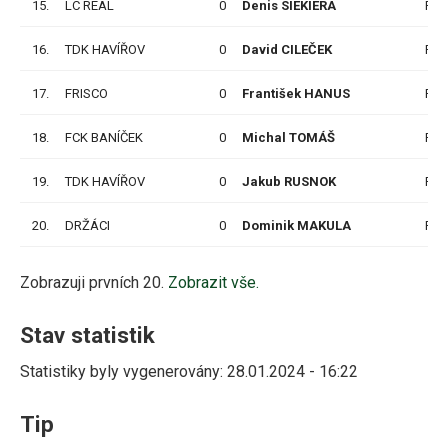
15.
LC REAL
0
Denis SIEKIERA
P
16.
TDK HAVÍŘOV
0
David CILEČEK
P
17.
FRISCO
0
František HANUS
P
18.
FCK BANÍČEK
0
Michal TOMÁŠ
P
19.
TDK HAVÍŘOV
0
Jakub RUSNOK
P
20.
DRŽÁCI
0
Dominik MAKULA
P
Zobrazuji prvních 20.
Zobrazit vše.
Stav statistik
Statistiky byly vygenerovány: 28.01.2024 - 16:22
Tip