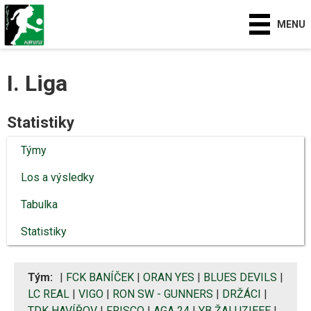
MENU
I. Liga
Statistiky
Týmy
Los a výsledky
Tabulka
Statistiky
Tým:
|
FCK BANÍČEK
|
ORAN YES
|
BLUES DEVILS
|
LC REAL
|
VIGO
|
RON SW - GUNNERS
|
DRŽÁCI
|
TDK HAVÍŘOV
|
FRISCO
|
AGA 24
|
YB ŽALUZIEEE
|