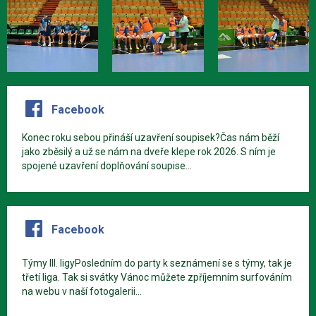
Facebook
Konec roku sebou přináší uzavření soupisek?Čas nám běží
jako zběsilý a už se nám na dveře klepe rok 2026. S ním je
spojené uzavření doplňování soupise...
Facebook
Týmy III. ligyPosledním do party k seznámení se s týmy, tak je
třetí liga. Tak si svátky Vánoc můžete zpříjemním surfováním
na webu v naší fotogalerii...