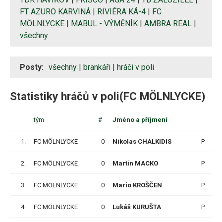
FT AZURO KARVINÁ
|
RIVIÉRA KÁ-4
|
FC
MÖLNLYCKE
|
MABUL - VÝMĚNÍK
|
AMBRA REAL
|
všechny
Posty:
všechny
|
brankáři
|
hráči v poli
Statistiky hráčů v poli(FC MÖLNLYCKE)
tým
#
Jméno a příjmení
1.
FC MÖLNLYCKE
0
Nikolas CHALKIDIS
P
1
2.
FC MÖLNLYCKE
0
Martin MACKO
P
3.
FC MÖLNLYCKE
0
Mario KROŠČEN
P
1
4.
FC MÖLNLYCKE
0
Lukáš KURUŠTA
P