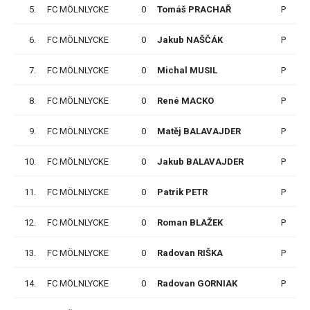
5.
FC MÖLNLYCKE
0
Tomáš PRACHAŘ
P
6.
FC MÖLNLYCKE
0
Jakub NAŠČÁK
P
1
7.
FC MÖLNLYCKE
0
Michal MUSIL
P
8.
FC MÖLNLYCKE
0
René MACKO
P
9.
FC MÖLNLYCKE
0
Matěj BALAVAJDER
P
10.
FC MÖLNLYCKE
0
Jakub BALAVAJDER
P
11.
FC MÖLNLYCKE
0
Patrik PETR
P
12.
FC MÖLNLYCKE
0
Roman BLAŽEK
P
13.
FC MÖLNLYCKE
0
Radovan RIŠKA
P
14.
FC MÖLNLYCKE
0
Radovan GORNIAK
P