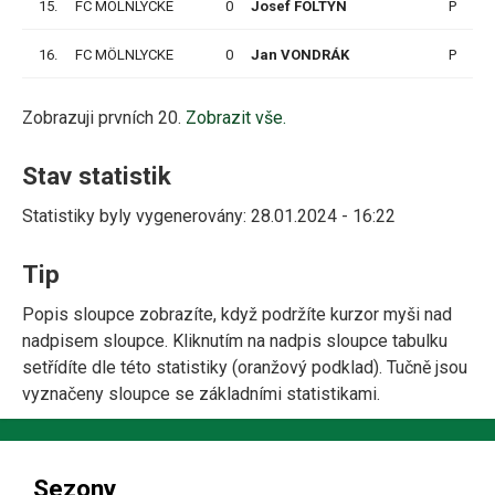
15.
FC MÖLNLYCKE
0
Josef FOLTYN
P
16.
FC MÖLNLYCKE
0
Jan VONDRÁK
P
1
Zobrazuji prvních 20.
Zobrazit vše.
Stav statistik
Statistiky byly vygenerovány: 28.01.2024 - 16:22
Tip
Popis sloupce zobrazíte, když podržíte kurzor myši nad
nadpisem sloupce. Kliknutím na nadpis sloupce tabulku
setřídíte dle této statistiky (oranžový podklad). Tučně jsou
vyznačeny sloupce se základními statistikami.
Sezony