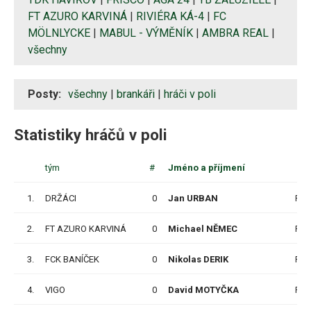
FT AZURO KARVINÁ
|
RIVIÉRA KÁ-4
|
FC
MÖLNLYCKE
|
MABUL - VÝMĚNÍK
|
AMBRA REAL
|
všechny
Posty:
všechny
|
brankáři
|
hráči v poli
Statistiky hráčů v poli
tým
#
Jméno a příjmení
1.
DRŽÁCI
0
Jan URBAN
P
2.
FT AZURO KARVINÁ
0
Michael NĚMEC
P
3.
FCK BANÍČEK
0
Nikolas DERIK
P
4.
VIGO
0
David MOTYČKA
P