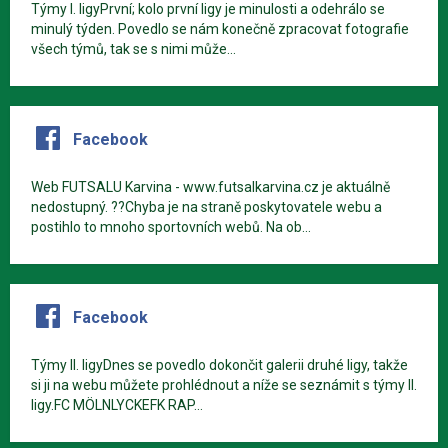
Týmy I. ligyPrvní; kolo první ligy je minulosti a odehrálo se
minulý týden. Povedlo se nám konečně zpracovat fotografie
všech týmů, tak se s nimi může...
Facebook
Web FUTSALU Karvina - www.futsalkarvina.cz je aktuálně
nedostupný. ??Chyba je na straně poskytovatele webu a
postihlo to mnoho sportovních webů. Na ob...
Facebook
Týmy II. ligyDnes se povedlo dokončit galerii druhé ligy, takže
si ji na webu můžete prohlédnout a níže se seznámit s týmy II.
ligy.FC MÖLNLYCKEFK RAP...