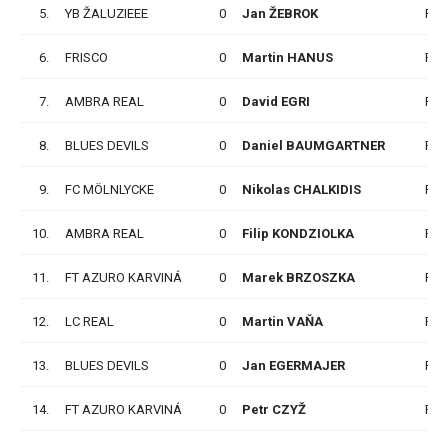
5.
YB ŽALUZIEEE
0
Jan ŽEBROK
P
6.
FRISCO
0
Martin HANUS
P
7.
AMBRA REAL
0
David EGRI
P
8.
BLUES DEVILS
0
Daniel BAUMGARTNER
P
9.
FC MÖLNLYCKE
0
Nikolas CHALKIDIS
P
10.
AMBRA REAL
0
Filip KONDZIOLKA
P
11.
FT AZURO KARVINÁ
0
Marek BRZOSZKA
P
12.
LC REAL
0
Martin VAŇA
P
13.
BLUES DEVILS
0
Jan EGERMAJER
P
14.
FT AZURO KARVINÁ
0
Petr CZYŽ
P