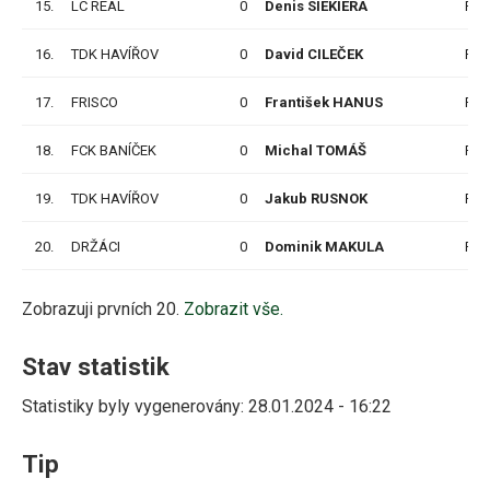
15.
LC REAL
0
Denis SIEKIERA
P
16.
TDK HAVÍŘOV
0
David CILEČEK
P
17.
FRISCO
0
František HANUS
P
18.
FCK BANÍČEK
0
Michal TOMÁŠ
P
19.
TDK HAVÍŘOV
0
Jakub RUSNOK
P
20.
DRŽÁCI
0
Dominik MAKULA
P
Zobrazuji prvních 20.
Zobrazit vše.
Stav statistik
Statistiky byly vygenerovány: 28.01.2024 - 16:22
Tip