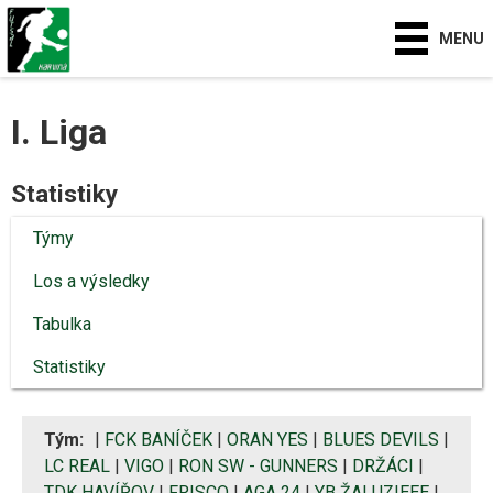
MENU
I. Liga
Statistiky
Týmy
Los a výsledky
Tabulka
Statistiky
Tým:
|
FCK BANÍČEK
|
ORAN YES
|
BLUES DEVILS
|
LC REAL
|
VIGO
|
RON SW - GUNNERS
|
DRŽÁCI
|
TDK HAVÍŘOV
|
FRISCO
|
AGA 24
|
YB ŽALUZIEEE
|