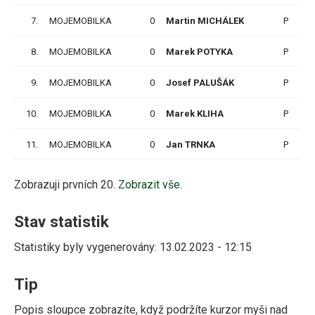
7.
MOJEMOBILKA
0
Martin MICHÁLEK
P
1
8.
MOJEMOBILKA
0
Marek POTYKA
P
1
9.
MOJEMOBILKA
0
Josef PALUŠÁK
P
1
10.
MOJEMOBILKA
0
Marek KLIHA
P
1
11.
MOJEMOBILKA
0
Jan TRNKA
P
1
Zobrazuji prvních 20.
Zobrazit vše.
Stav statistik
Statistiky byly vygenerovány: 13.02.2023 - 12:15
Tip
Popis sloupce zobrazíte, když podržíte kurzor myši nad