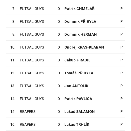
7.
FUTSAL GUYS
0
Patrik CHMELAŘ
P
8.
FUTSAL GUYS
0
Dominik PŘIBYLA
P
9.
FUTSAL GUYS
0
Dominik HERMAN
P
10.
FUTSAL GUYS
0
Ondřej KRAS-KLABAN
P
11.
FUTSAL GUYS
0
Jakub HRADIL
P
12.
FUTSAL GUYS
0
Tomáš PŘIBYLA
P
13.
FUTSAL GUYS
0
Jan ANTOLÍK
P
14.
FUTSAL GUYS
0
Patrik PAVLICA
P
15.
REAPERS
0
Lukáš SALAMON
P
16.
REAPERS
0
Lukáš TRHLÍK
P