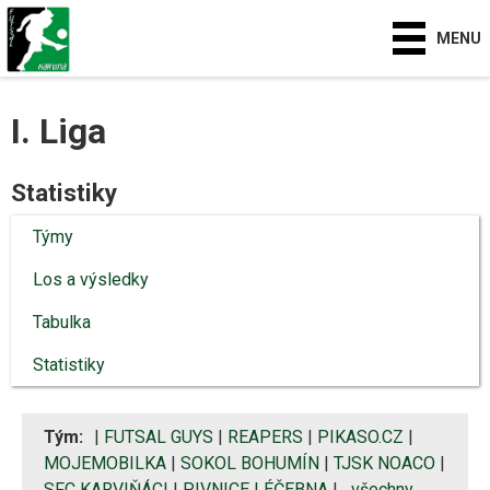
MENU
I. Liga
Statistiky
Týmy
Los a výsledky
Tabulka
Statistiky
Tým:
|
FUTSAL GUYS
|
REAPERS
|
PIKASO.CZ
|
MOJEMOBILKA
|
SOKOL BOHUMÍN
|
TJSK NOACO
|
SFC KARVIŇÁCI
|
PIVNICE LÉČEBNA
|
všechny