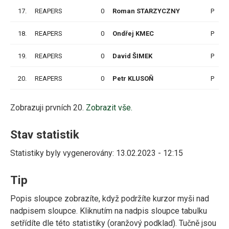
17.
REAPERS
0
Roman STARZYCZNY
P
18.
REAPERS
0
Ondřej KMEC
P
19.
REAPERS
0
David ŠIMEK
P
20.
REAPERS
0
Petr KLUSOŇ
P
Zobrazuji prvních 20.
Zobrazit vše.
Stav statistik
Statistiky byly vygenerovány: 13.02.2023 - 12:15
Tip
Popis sloupce zobrazíte, když podržíte kurzor myši nad
nadpisem sloupce. Kliknutím na nadpis sloupce tabulku
setřídíte dle této statistiky (oranžový podklad). Tučně jsou