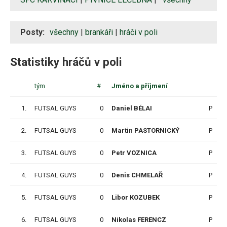
Posty:
všechny
|
brankáři
|
hráči v poli
Statistiky hráčů v poli
tým
#
Jméno a příjmení
1.
FUTSAL GUYS
0
Daniel BÉLAI
P
2.
FUTSAL GUYS
0
Martin PASTORNICKÝ
P
3.
FUTSAL GUYS
0
Petr VOZNICA
P
4.
FUTSAL GUYS
0
Denis CHMELAŘ
P
5.
FUTSAL GUYS
0
Libor KOZUBEK
P
6.
FUTSAL GUYS
0
Nikolas FERENCZ
P