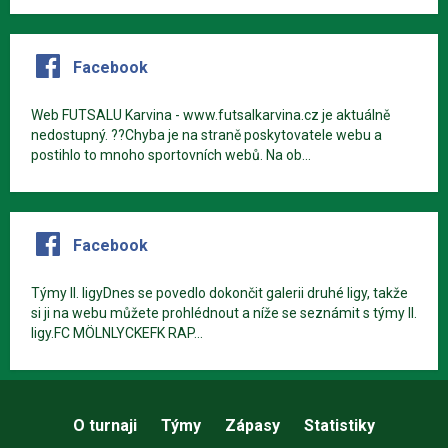
Facebook
Web FUTSALU Karvina - www.futsalkarvina.cz je aktuálně
nedostupný. ??Chyba je na straně poskytovatele webu a
postihlo to mnoho sportovních webů. Na ob...
Facebook
Týmy II. ligyDnes se povedlo dokončit galerii druhé ligy, takže
si ji na webu můžete prohlédnout a níže se seznámit s týmy II.
ligy.FC MÖLNLYCKEFK RAP...
O turnaji
Týmy
Zápasy
Statistiky