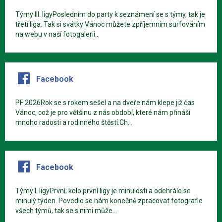
Týmy III. ligyPosledním do party k seznámení se s týmy, tak je
třetí liga. Tak si svátky Vánoc můžete zpříjemním surfováním
na webu v naší fotogalerii...
Facebook
PF 2026Rok se s rokem sešel a na dveře nám klepe již čas
Vánoc, což je pro většinu z nás období, které nám přináší
mnoho radosti a rodinného štěstí.Ch...
Facebook
Týmy I. ligyPrvní; kolo první ligy je minulosti a odehrálo se
minulý týden. Povedlo se nám konečně zpracovat fotografie
všech týmů, tak se s nimi může...