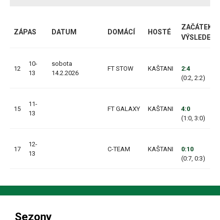
ZAČÁTEK /
ZÁPAS
DATUM
DOMÁCÍ
HOSTÉ
VÝSLEDEK
10-
sobota
12
FT STOW
KAŠTANI
2:4
13
14.2.2026
(0:2, 2:2)
11-
15
FT GALAXY
KAŠTANI
4:0
13
(1:0, 3:0)
12-
17
C-TEAM
KAŠTANI
0:10
13
(0:7, 0:3)
Sezony