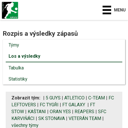
MENU
Rozpis a výsledky zápasů
Týmy
Los a výsledky
Tabulka
Statistiky
Zobrazit tým:
|
5 GUYS
|
ATLETICO
|
C-TEAM
|
FC
LEFTOVERS
|
FC TYGŘI
|
FT GALAXY
|
FT
STOW
|
KAŠTANI
|
ORAN YES
|
REAPERS
|
SFC
KARVIŇÁCI
|
SK STONAVA
|
VETERÁN TEAM
|
všechny týmy