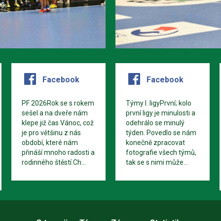
Facebook
Facebook
PF 2026Rok se s rokem
Týmy I. ligyPrvní; kolo
sešel a na dveře nám
první ligy je minulosti a
klepe již čas Vánoc, což
odehrálo se minulý
je pro většinu z nás
týden. Povedlo se nám
období, které nám
konečně zpracovat
přináší mnoho radosti a
fotografie všech týmů,
rodinného štěstí.Ch...
tak se s nimi může...