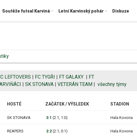
Soutěže futsal Karviná
Letní Karvinský pohár
Diskuze
stiky
FC LEFTOVERS
|
FC TYGŘI
|
FT GALAXY
|
FT
ARVIŇÁCI
|
SK STONAVA
|
VETERÁN TEAM
|
všechny týmy
HOSTÉ
ZAČÁTEK / VÝSLEDEK
STADION
SK STONAVA
3:1
(2:1, 1:0)
Hala Kovona
REAPERS
2:2
(2:1, 0:1)
Hala Kovona