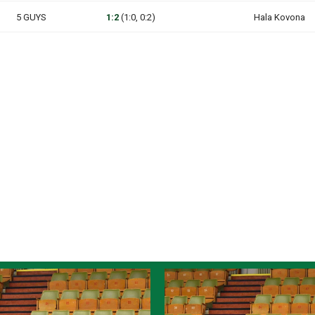
5 GUYS
1:2
(1:0, 0:2)
Hala Kovona