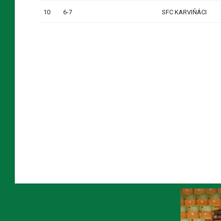
10
6-7
SFC KARVIŇÁCI