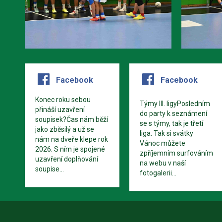
Facebook
Facebook
Konec roku sebou
Týmy III. ligyPosledním
přináší uzavření
do party k seznámení
soupisek?Čas nám běží
se s týmy, tak je třetí
jako zběsilý a už se
liga. Tak si svátky
nám na dveře klepe rok
Vánoc můžete
2026. S ním je spojené
zpříjemním surfováním
uzavření doplňování
na webu v naší
soupise...
fotogalerii...