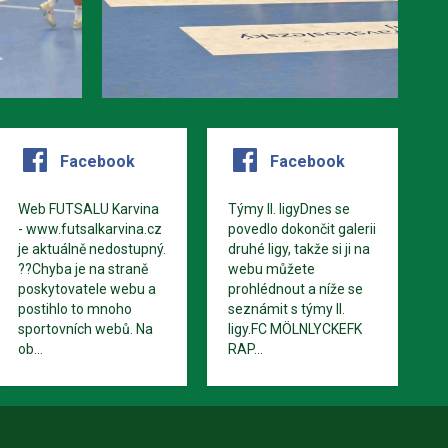
Facebook
Facebook
Web FUTSALU Karvina
Týmy II. ligyDnes se
- www.futsalkarvina.cz
povedlo dokončit galerii
je aktuálně nedostupný.
druhé ligy, takže si ji na
??Chyba je na straně
webu můžete
poskytovatele webu a
prohlédnout a níže se
postihlo to mnoho
seznámit s týmy II.
sportovních webů. Na
ligy.FC MÖLNLYCKEFK
ob...
RAP...