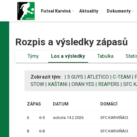
Futsal Karviná
Aktuality
Dokumenty
Rozpis a výsledky zápasů
Týmy
Los a výsledky
Tabulka
Stati
Zobrazit tým:
|
5 GUYS
|
ATLETICO
|
C-TEAM
|
STOW
|
KAŠTANI
|
ORAN YES
|
REAPERS
|
SFC K
ZÁPAS
DATUM
DOMÁCÍ
6
6-9
sobota 14.2.2026
SFC KARVIŇÁCI
8
6-8
SFC KARVIŇÁCI